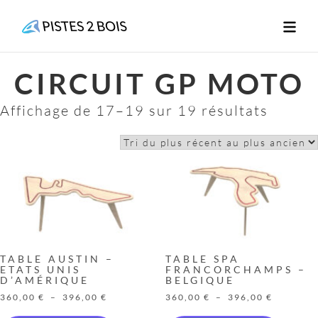
Aller
au
contenu
CIRCUIT GP MOTO
Affichage de 17–19 sur 19 résultats
TABLE AUSTIN –
TABLE SPA
ETATS UNIS
FRANCORCHAMPS –
D’AMÉRIQUE
BELGIQUE
Plage
Plage
360,00
€
–
396,00
€
360,00
€
–
396,00
€
de
de